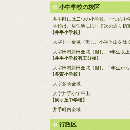
小中学校の校区
井手町には二つの小学校、一つの中
学校は、居住地に応じて次の通り指
【井手小学校】
大字井手全域（但し、小字平山を除
大字田村新田全域（但し、5年生以上
【井手小学校有王分校】
大字田村新田全域（但し、1年生から
【多賀小学校】
大字多賀全域
大字井手小字平山
【泉ヶ丘中学校】
井手町内全域
行政区