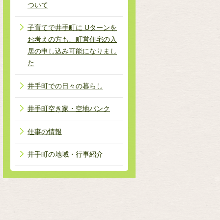
ついて
子育てで井手町に Uターンを
お考えの方も、町営住宅の入
居の申し込み可能になりまし
た
井手町での日々の暮らし
井手町空き家・空地バンク
仕事の情報
井手町の地域・行事紹介