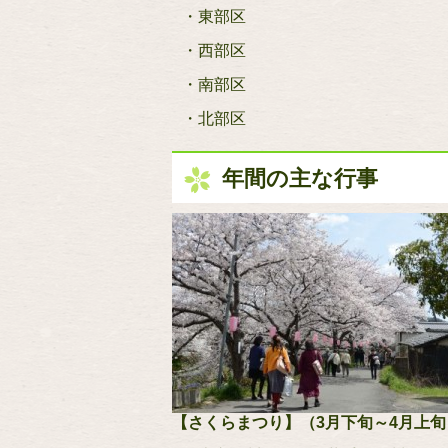
・東部区
・西部区
・南部区
・北部区
年間の主な行事
【さくらまつり】（3月下旬～4月上旬