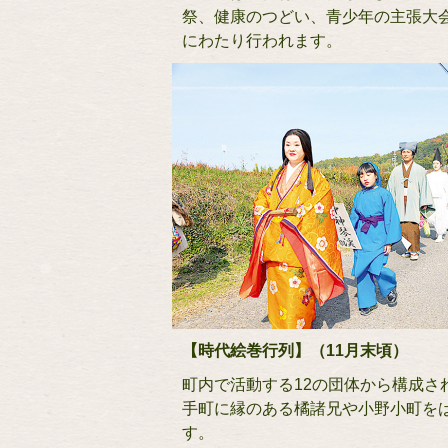
祭、健康のつどい、青少年の主張大
にわたり行われます。
【時代絵巻行列】（11月末頃）
町内で活動する12の団体から構成
手町に縁のある橘諸兄や小野小町を
す。