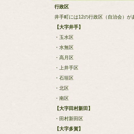
行政区
井手町には12の行政区（自治会）が
【大字井手】
・玉水区
・水無区
・高月区
・上井手区
・石垣区
・北区
・南区
【大字田村新田】
・田村新田区
【大字多賀】