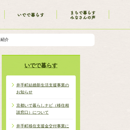
事紹介
いでで暮らす
井手町結婚新生活支援事業の
お知らせ
京都いで暮らしナビ（移住相
談窓口）について
井手町移住支援金交付事業に