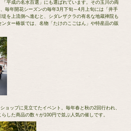
、「平成の名水百選」にも選ばれています。その玉川の両
り、毎年開花シーズンの毎年3月下旬～4月上旬には「井手
川堤を上流側へ進むと、シダレザクラの有名な地蔵禅院も
センター椿坂では、名物「たけのこごはん」や特産品の販
円ショップに見立てたイベント。毎年春と秋の2回行われ、
こらした商品の数々が100円で並ぶ人気の催しです。