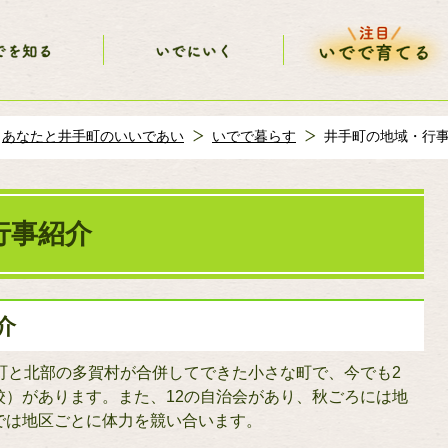
あなたと井手町のいいであい
いでで暮らす
井手町の地域・行
行事紹介
介
町と北部の多賀村が合併してできた小さな町で、今でも2
校）があります。また、12の自治会があり、秋ごろには地
では地区ごとに体力を競い合います。