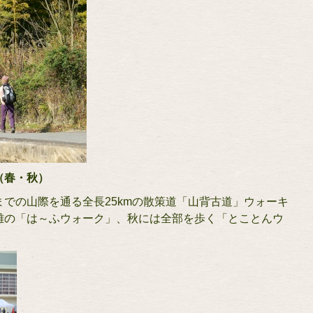
（春・秋）
での山際を通る全長25kmの散策道「山背古道」ウォーキ
離の「は～ふウォーク」、秋には全部を歩く「とことんウ