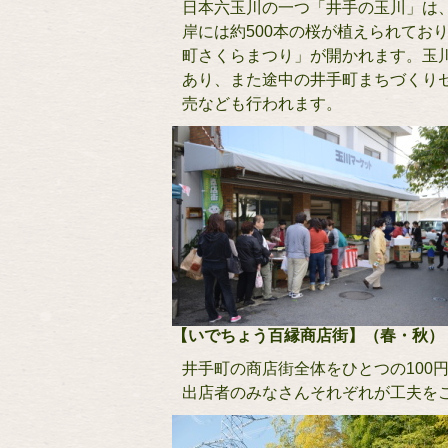
日本六玉川の一つ「井手の玉川」は
岸には約500本の桜が植えられてお
町さくらまつり」が開かれます。玉
あり、また途中の井手町まちづくり
売なども行われます。
【いでちょう百縁商店街】（春・秋）
井手町の商店街全体をひとつの100
出店者のみなさんそれぞれが工夫を