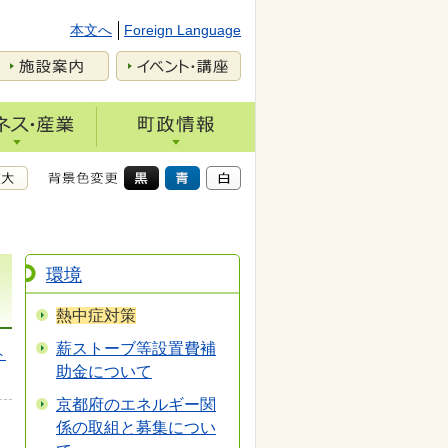
本文へ
Foreign Language
環境
熱中症対策
薪ストーブ等設置費補
ト
助金について
京都府のエネルギー関
係の取組と募集につい