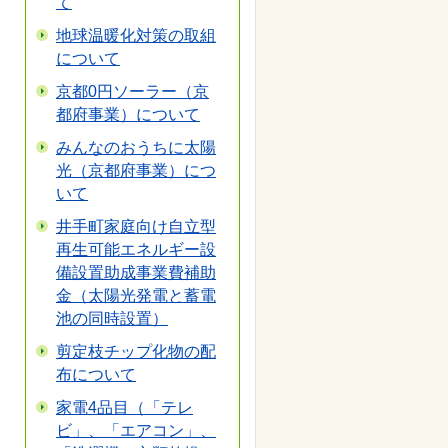
て
地球温暖化対策の取組
について
京都0円ソーラー（京
都府事業）について
みんなのおうちに太陽
光（京都府事業）につ
いて
井手町家庭向け自立型
再生可能エネルギー設
備設置助成事業費補助
金（太陽光発電と蓄電
池の同時設置）
剪定枝チップ化物の配
布について
家電4品目（「テレ
ビ」、「エアコン」、